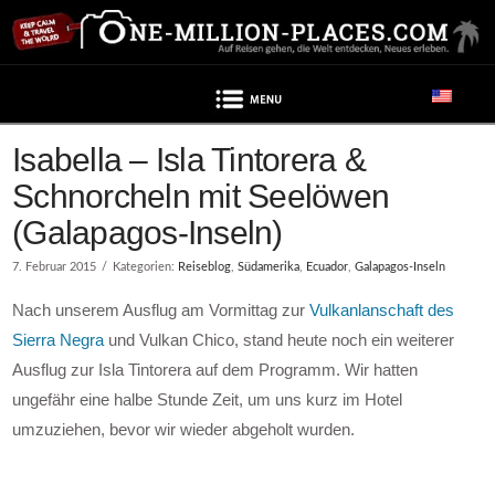
Navigation
Isabella – Isla Tintorera &
Schnorcheln mit Seelöwen
(Galapagos-Inseln)
7. Februar 2015
Kategorien:
Reiseblog
,
Südamerika
,
Ecuador
,
Galapagos-Inseln
Nach unserem Ausflug am Vormittag zur
Vulkanlanschaft des
Sierra Negra
und Vulkan Chico, stand heute noch ein weiterer
Ausflug zur Isla Tintorera auf dem Programm. Wir hatten
ungefähr eine halbe Stunde Zeit, um uns kurz im Hotel
umzuziehen, bevor wir wieder abgeholt wurden.