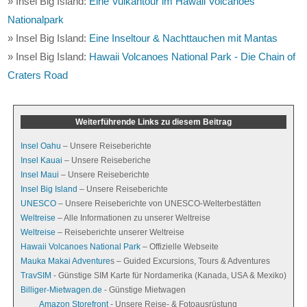
» Insel Big Island:
Eine Vulkantour im Hawaii Volcanoes
Nationalpark
» Insel Big Island:
Eine Inseltour & Nachttauchen mit Mantas
» Insel Big Island:
Hawaii Volcanoes National Park - Die Chain of
Craters Road
Weiterführende Links zu diesem Beitrag
Insel Oahu
– Unsere Reiseberichte
Insel Kauai
– Unsere Reiseberiche
Insel Maui
– Unsere Reiseberichte
Insel Big Island
– Unsere Reiseberichte
UNESCO
– Unsere Reiseberichte von UNESCO-Welterbestätten
Weltreise
– Alle Informationen zu unserer Weltreise
Weltreise
– Reiseberichte unserer Weltreise
Hawaii Volcanoes National Park
– Offizielle Webseite
Mauka Makai Adventure
s – Guided Excursions, Tours & Adventures
TravSIM
- Günstige SIM Karte für Nordamerika (Kanada, USA & Mexiko)
Billiger-Mietwagen.de
- Günstige Mietwagen
Amazon Storefront
- Unsere Reise- & Fotoausrüstung