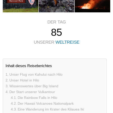
DER TAG
85
UNSERER
WELTREISE
Inhalt dieses Reiseberichtes
Unser Flug von Kahului nach Hilo
Unser Hotel in Hilo
Wissenswertes über Big Island
Der Start unserer Vulkantour
Die Rainbow Falls in Hilo
Der Hawaii Volcanoes Nationalpark
Eine Wanderung im Krater des Kilauea Iki