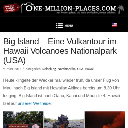
Navigation
Big Island – Eine Vulkantour im
Hawaii Volcanoes Nationalpark
(USA)
9. März 2015
Kategorien:
Reiseblog
,
Nordamerika
,
USA
,
Hawaii
Heute klingelte der Wecker mal wieder früh, da unser Flug von
Maui nach Big Island mit Hawaiian Airlines bereits um 8.30 Uhr
losging. Big Island ist nach Oahu, Kauai und Maui die 4. Hawaii-
Isel auf
unserer Weltreise
.