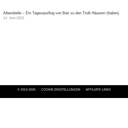
Alberobello – Ein Tagesausflug von Bari zu den Trulli Häusern (Italien)
14. Juni 2022
Beitragsnavigation
© 2014-2026
COOKIE EINSTELLUNGEN
AFFILIATE LINKS